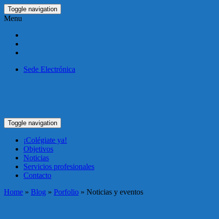
Toggle navigation
Menu
Sede Electrónica
Toggle navigation
¡Colégiate ya!
Objetivos
Noticias
Servicios profesionales
Contacto
Home
»
Blog
»
Porfolio
» Noticias y eventos