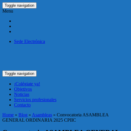
Toggle navigation
Menu
Sede Electrónica
Toggle navigation
¡Colégiate ya!
Objetivos
Noticias
Servicios profesionales
Contacto
Home
»
Blog
»
Asambleas
» Convocatoria ASAMBLEA
GENERAL ORDINARIA 2025 CPIIC